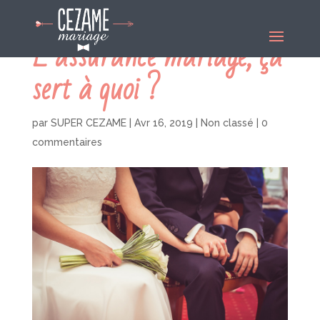
L’assurance mariage, ça
sert à quoi ?
par
SUPER CEZAME
|
Avr 16, 2019
|
Non classé
|
0
commentaires