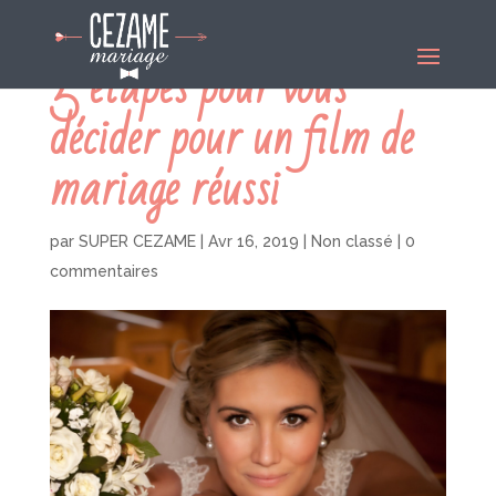
5 étapes pour vous
décider pour un film de
mariage réussi
par
SUPER CEZAME
|
Avr 16, 2019
|
Non classé
|
0
commentaires